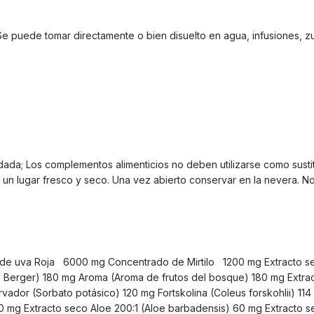
Se puede tomar directamente o bien disuelto en agua, infusiones, z
da; Los complementos alimenticios no deben utilizarse como sustit
n lugar fresco y seco. Una vez abierto conservar en la nevera. No 
o de uva Roja 6000 mg Concentrado de Mirtilo 1200 mg Extracto s
 Berger) 180 mg Aroma (Aroma de frutos del bosque) 180 mg Extracto 
rvador (Sorbato potásico) 120 mg Fortskolina (Coleus forskohlii) 11
60 mg Extracto seco Aloe 200:1 (Aloe barbadensis) 60 mg Extracto 