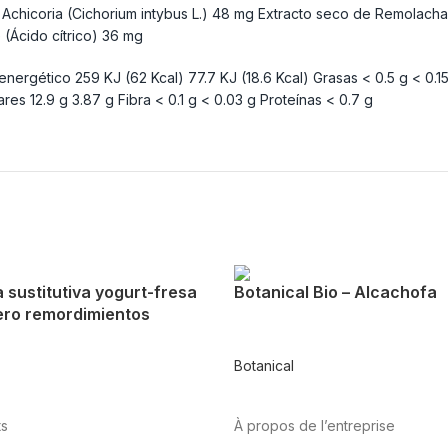
hicoria (Cichorium intybus L.) 48 mg Extracto seco de Remolacha (
 (Ácido cítrico) 36 mg
nergético 259 KJ (62 Kcal) 77.7 KJ (18.6 Kcal) Grasas < 0.5 g < 0.15
es 12.9 g 3.87 g Fibra < 0.1 g < 0.03 g Proteínas < 0.7 g
a sustitutiva yogurt-fresa
Botanical Bio – Alcachofa
ero remordimientos
Botanical
ts
À propos de l’entreprise