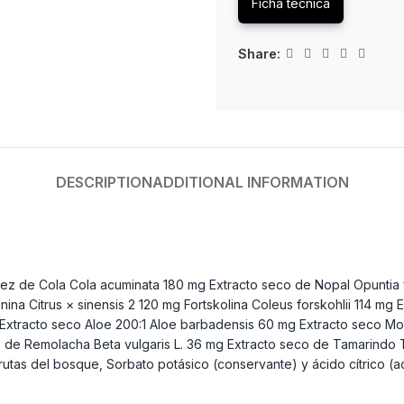
Ficha técnica
Share:
DESCRIPTION
ADDITIONAL INFORMATION
uez de Cola Cola acuminata 180 mg Extracto seco de Nopal Opuntia 
unina Citrus × sinensis 2 120 mg Fortskolina Coleus forskohlii 114 m
 Extracto seco Aloe 200:1 Aloe barbadensis 60 mg Extracto seco Mo
o de Remolacha Beta vulgaris L. 36 mg Extracto seco de Tamarindo T
rutas del bosque, Sorbato potásico (conservante) y ácido cítrico (a