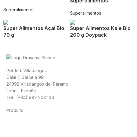
Superalimentos
Superalimentos
Superalimentos
Super Alimentos Açai Bio
Super Alimentos Kale Bio
70 g
200 g Doypack
Pol. Ind. Villadangos
Calle 1, parcela 99
24392 Villadangos del Páramo
León – España
Tel: (+34) 987 203 106
Produits
Alimentation
Sport
Santé cardiovasculaire
Vitamines et
minéraux
Cannabis-CBD