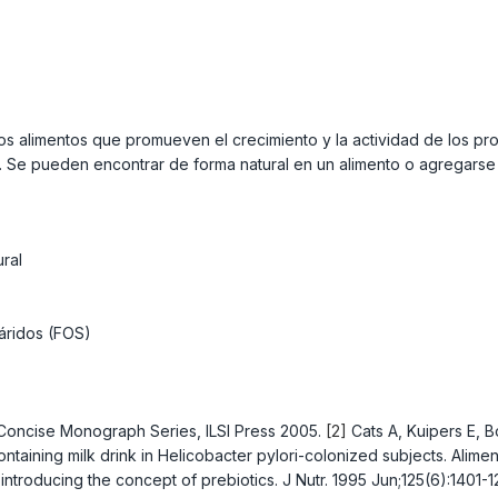
os alimentos que promueven el crecimiento y la actividad de los pr
. Se pueden encontrar de forma natural en un alimento o agregars
ural
cáridos (FOS)
 Concise Monograph Series, ILSI Press 2005.
[2]
Cats A, Kuipers E, 
ontaining milk drink in Helicobacter pylori-colonized subjects. Alime
introducing the concept of prebiotics. J Nutr. 1995 Jun;125(6):1401-