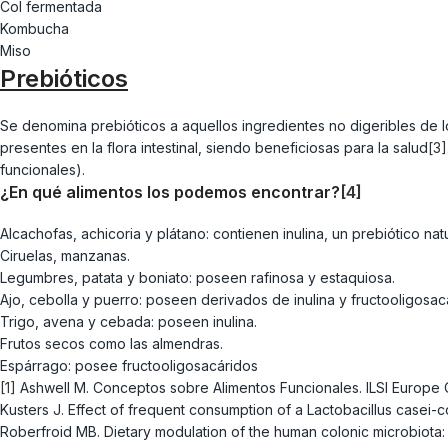
Col fermentada
Kombucha
Miso
Prebióticos
Se denomina prebióticos a aquellos ingredientes no digeribles de l
presentes en la flora intestinal, siendo beneficiosas para la salud
[3]
funcionales).
¿En qué alimentos los podemos encontrar?
[4]
Alcachofas, achicoria y plátano: contienen inulina, un prebiótico nat
Ciruelas, manzanas.
Legumbres, patata y boniato: poseen rafinosa y estaquiosa.
Ajo, cebolla y puerro: poseen derivados de inulina y fructooligosa
Trigo, avena y cebada: poseen inulina.
Frutos secos como las almendras.
Espárrago: posee fructooligosacáridos
[1]
Ashwell M. Conceptos sobre Alimentos Funcionales. ILSI Europe
Kusters J. Effect of frequent consumption of a Lactobacillus casei-c
Roberfroid MB. Dietary modulation of the human colonic microbiota: 