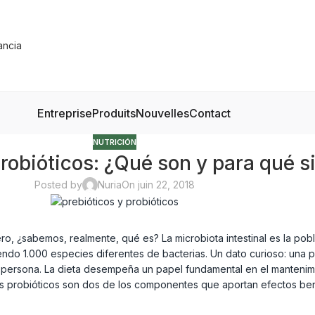
Entreprise
Produits
Nouvelles
Contact
NUTRICIÓN
probióticos: ¿Qué son y para qué s
Posted by
Nuria
On juin 22, 2018
pero, ¿sabemos, realmente, qué es? La microbiota intestinal es la p
endo 1.000 especies diferentes de bacterias. Un dato curioso: una pa
a persona. La dieta desempeña un papel fundamental en el mantenimi
los probióticos son dos de los componentes que aportan efectos bene