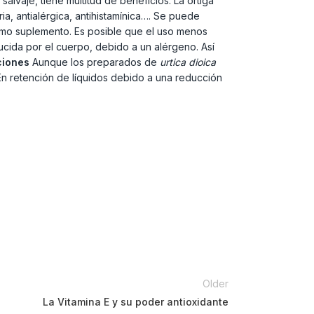
lvaje, tiene multitud de beneficios. La ortiga
ria, antialérgica, antihistamínica…. Se puede
como suplemento. Es posible que el uso menos
ducida por el cuerpo, debido a un alérgeno. Así
ciones
Aunque los preparados de
urtica dioica
 En retención de líquidos debido a una reducción
Older
La Vitamina E y su poder antioxidante