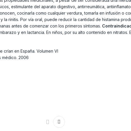
 propiedades medicinales, a pesar de ser considerada una hierba sa
icos, estimulante del aparato digestivo, antirreumática, antiinflamato
conocen, cocinarla como cualquier verdura, tomarla en infusión o 
la rinitis. Por vía oral, puede reducir la cantidad de histamina pro
emanas antes de comenzar con los primeros síntomas.
Contraindica
barazo y en lactancia. En niños, por su alto contenido en nitratos.
se crían en España. Volumen VI
és médico. 2006