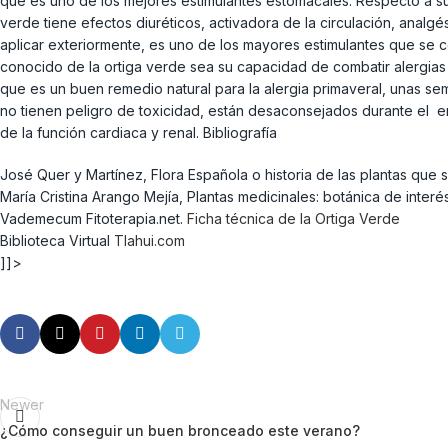
que es uno de los mejores estimulantes estomacales. Respecto a sus
verde tiene efectos diuréticos, activadora de la circulación, analgés
aplicar exteriormente, es uno de los mayores estimulantes que se 
conocido de la ortiga verde sea su capacidad de combatir alergias y 
que es un buen remedio natural para la alergia primaveral, unas s
no tienen peligro de toxicidad, están desaconsejados durante el em
de la función cardiaca y renal. Bibliografía
José Quer y Martínez, Flora Española o historia de las plantas que 
María Cristina Arango Mejía, Plantas medicinales: botánica de inter
Vademecum Fitoterapia.net.
Ficha técnica de la Ortiga Verde
Biblioteca Virtual
Tlahui.com
]]>
Newer
¿Cómo conseguir un buen bronceado este verano?