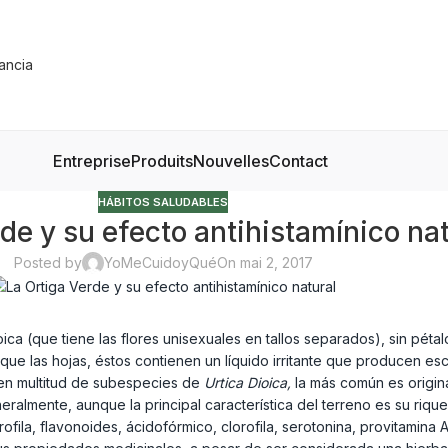
Entreprise
Produits
Nouvelles
Contact
HÁBITOS SALUDABLES
de y su efecto antihistamínico nat
Posted by
YoMeCuidoyQué
On mai 2, 2017
ioica (que tiene las flores unisexuales en tallos separados), sin pét
al que las hojas, éstos contienen un líquido irritante que producen e
ten multitud de subespecies de
Urtica Dioica,
la más común es origina
ralmente, aunque la principal característica del terreno es su riqu
fila, flavonoides, ácidofórmico, clorofila, serotonina, provitamina 