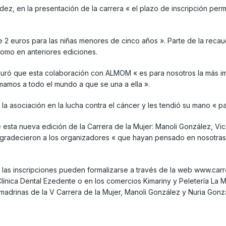
z, en la presentación de la carrera « el plazo de inscripción perm
de 2 euros para las niñas menores de cinco años ». Parte de la reca
como en anteriores ediciones.
eguró que esta colaboración con ALMOM « es para nosotros la más i
mamos a todo el mundo a que se una a ella ».
 la asociación en la lucha contra el cáncer y les tendió su mano « 
 esta nueva edición de la Carrera de la Mujer: Manoli González, Vi
agradecieron a los organizadores « que hayan pensado en nosotras
 las inscripciones pueden formalizarse a través de la web www.car
 Clínica Dental Ezedente o en los comercios Kimariny y Peletería La 
madrinas de la V Carrera de la Mujer, Manoli González y Nuria Gon