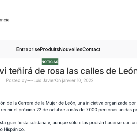
Entreprise
Produits
Nouvelles
Contact
NOTICIAS
 teñirá de rosa las calles de León
Posted by
Luis Javier
On janvier 10, 2022
ión de la Carrera de la Mujer de León, una iniciativa organizada p
unir el próximo 22 de octubre a más de 7.000 personas unidas por 
 gran fiesta solidaria », aunque sólo ellas podrán hacerse con un 
io Hispánico.