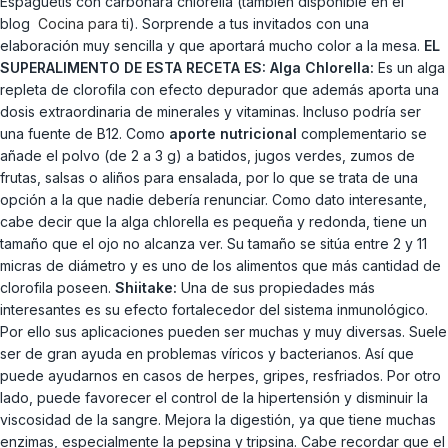
Espaguetis con carbonara chlorella (también disponible en el
blog
Cocina para ti
). Sorprende a tus invitados con una
elaboración muy sencilla y que aportará mucho color a la mesa.
EL
SUPERALIMENTO DE ESTA RECETA ES:
Alga Chlorella:
Es un alga
repleta de clorofila con efecto depurador que además aporta una
dosis extraordinaria de minerales y vitaminas. Incluso podría ser
una fuente de B12. Como
aporte nutricional
complementario se
añade el polvo (de 2 a 3 g) a batidos, jugos verdes, zumos de
frutas, salsas o aliños para ensalada, por lo que se trata de una
opción a la que nadie debería renunciar. Como dato interesante,
cabe decir que la alga chlorella es pequeña y redonda, tiene un
tamaño que el ojo no alcanza ver. Su tamaño se sitúa entre 2 y 11
micras de diámetro y es uno de los alimentos que más cantidad de
clorofila poseen.
Shiitake:
Una de sus propiedades más
interesantes es su efecto fortalecedor del sistema inmunológico.
Por ello sus aplicaciones pueden ser muchas y muy diversas. Suele
ser de gran ayuda en problemas víricos y bacterianos. Así que
puede ayudarnos en casos de herpes, gripes, resfriados. Por otro
lado, puede favorecer el control de la hipertensión y disminuir la
viscosidad de la sangre. Mejora la digestión, ya que tiene muchas
enzimas, especialmente la pepsina y tripsina. Cabe recordar que el