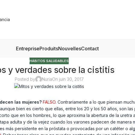
Entreprise
Produits
Nouvelles
Contact
HÁBITOS SALUDABLES
s y verdades sobre la cistitis
Posted by
Nuria
On juin 30, 2017
adecen las mujeres?
FALSO
. Contrariamente a lo que piensan mucha
que bien es cierto que ellas, entre los 20 y los 50 años, son las pr
corto que en los hombres, lo que aproxima la abertura de la uretra 
 la etapa adulta y de la vejez cuando los varones padecen de maner
n es más persistente en la próstata o provocadas por un catéter o al