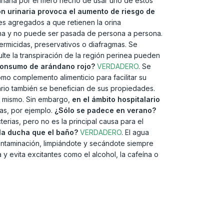
inaria por el mero hecho de usar uno de estos
ón urinaria provoca el aumento de riesgo de
les agregados a que retienen la orina
riana y no puede ser pasada de persona a persona.
ermicidas, preservativos o diafragmas. Se
ulte la transpiración de la región perinea pueden
 consumo de arándano rojo?
VERDADERO
. Se
omo complemento alimenticio para facilitar su
inario también se benefician de sus propiedades.
 mismo. Sin embargo,
en el ámbito hospitalario
das, por ejemplo.
¿Sólo se padece en verano?
erias, pero no es la principal causa para el
la ducha que el baño?
VERDADERO
. El agua
contaminación, limpiándote y secándote siempre
a y evita excitantes como el alcohol, la cafeína o