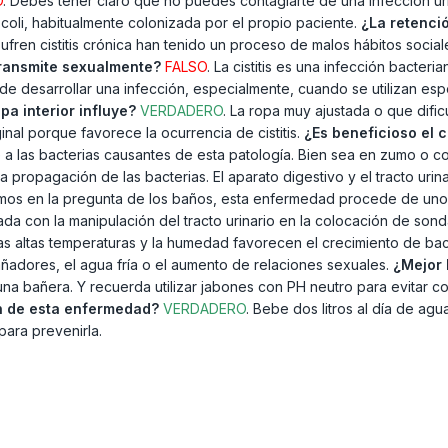
O
. Debes tener claro que no puedes contagiarte de una infección ur
.coli, habitualmente colonizada por el propio paciente.
¿La retenci
ufren cistitis crónica han tenido un proceso de malos hábitos socia
transmite sexualmente?
FALSO
. La cistitis es una infección bacte
de desarrollar una infección, especialmente, cuando se utilizan esp
opa interior influye?
VERDADERO
. La ropa muy ajustada o que dific
ginal porque favorece la ocurrencia de cistitis.
¿Es beneficioso el
e a las bacterias causantes de esta patología. Bien sea en zumo o c
la propagación de las bacterias. El aparato digestivo y el tracto ur
os en la pregunta de los baños, esta enfermedad procede de uno
da con la manipulación del tracto urinario en la colocación de son
 las altas temperaturas y la humedad favorecen el crecimiento de bact
añadores, el agua fría o el aumento de relaciones sexuales.
¿Mejor 
una bañera. Y recuerda utilizar jabones con PH neutro para evitar 
ón de esta enfermedad?
VERDADERO
. Bebe dos litros al día de agu
ara prevenirla.