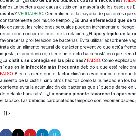
operación.
¿El uso de baños públicos causa infecciones?
FALS
baños La bacteria que causa cistitis en la mayoría de los casos es E
cistitis?
VERDADERO
. Generalmente, la mayoría de pacientes que s
constantemente por mucho tiempo.
¿Es una enfermedad que se 
No obstante, las relaciones sexuales pueden incrementar el riesgo 
recomienda orinar después de la relación.
¿El tipo y tejido de la r
favorecer la proliferación de bacterias. Evita utilizar absorbente va
trata de un alimento natural de carácter preventivo que actúa frent
ingesta, el arándano rojo tiene un efecto bacteriostático que frena 
¿La cistitis se contagia en las piscinas?
FALSO.
Como explicábam
sí que es la infección más frecuente
debido a que está relaciona
FALSO
. Bien es cierto que el factor climático es importante porque
aumento de la cistitis, sino otros hábitos como la humedad en los b
corriente evita la acumulación de bacterias que sí puede darse en 
de delante hacia atrás.
¿La comida picante favorece la aparici
el tabaco. Las bebidas carbonatadas tampoco son recomendables p
]]>