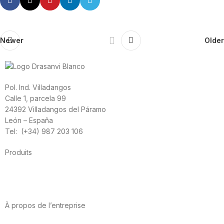
Newer
Older
Pol. Ind. Villadangos
Calle 1, parcela 99
24392 Villadangos del Páramo
León – España
Tel: (+34) 987 203 106
Produits
Alimentation
Sport
Santé cardiovasculaire
Vitamines et minéraux
Cannabis-CBD
À propos de l’entreprise