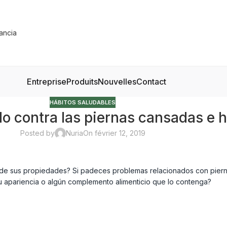
Entreprise
Produits
Nouvelles
Contact
HÁBITOS SALUDABLES
ado contra las piernas cansadas e 
Posted by
Nuria
On février 12, 2019
 de sus propiedades? Si padeces problemas relacionados con piern
 apariencia o algún complemento alimenticio que lo contenga?