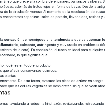
iterráneo que crece a la sombra de encinares, barrancos y riberas. 
láceas, además de frutos rojos en forma de bayas. Desde la antig
ora de la circulación venosa. Al momento de la recolección del rusc
sco encontramos saponinas, sales de potasio, flavonoides, resinas y 
, la sensación de hormigueo o la tendencia a que se duerman l
inflamatorio, calmante, astringente
y muy usado en problemas dérm
ento de la cara). En conclusión, el rusco es ideal para cualquier t
cerinado, lo que significa que:
ma homogénea en todo el producto.
os que añadir conservantes químicos.
as plantas.
 lentamente. De esta forma, evitamos los picos de azúcar en sangre.
ace que las células vegetales se deshidraten sin que se vean afecta
ntas
 piernas, ayudando a reducir la hinchazón, revitalizando, refrescan