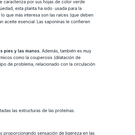
Se caracteriza por sus hojas de color verde
üedad, esta planta ha sido usada para la
o lo que más interesa son las raíces (que deben
un aceite esencial. Las saponinas le confieren
os pies y las manos.
Además, también es muy
icos como la couperosis (dilatación de
ipo de problema, relacionado con la circulación
das las estructuras de las proteínas.
do y proporcionando sensación de ligereza en las