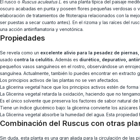
El rusco o
Ruscus aculeatus L
. es una planta típica del paisaje med
oscuro acabadas en punta y poseen flores pequeñas verdosas o vio
elaboración de tratamientos de fitoterapia relacionados con la mej
ser puestas a secar cuanto antes). En el rizoma y las raíces del ru
una acción antiinflamatoria y venotónica.
Propiedades
Se revela como un
excelente alivio para la pesadez de piernas
usado
contra la celulitis.
Además es
diurético, depurativo, anti
pequeños vasos sanguíneos en el rostro, observándose un enrojecimi
sanguínea. Actualmente, también lo puedes encontrar en extracto gli
Los principios activos de las plantas no se ven afectados.
La glicerina vegetal hace que los principios activos estén de for
La Glicerina vegetal retarda la oxidación, haciendo que no tengam
Es el único solvente que preserva los factores de sabor natural de l
Tiene un índice glucémico bajo: la glicerina convierte los azúcares
La Glicerina vegetal absorbe la humedad del agua. Esta propiedad h
Combinación del Ruscus con otras pla
Sin duda, esta planta es una gran aliada para la circulación de las