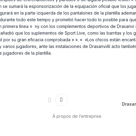
én se sumará la esponsorización de la equipación oficial que los jug
urará en la parte izquierda de los pantalones de la plantilla ademar
urante todo este tiempo y prometió hacer todo lo posible para qu
 en primera línea « »y con los complementos deportivos de Drasanvi
 añadió que los suplementos de Sport Live, como las barritas y los 
il por su gran eficacia comprobada » ». « »Los chicos están encan
y varios jugadores, ante las instalaciones de DrasanviAl acto tambi
 jugadores de la plantilla.
Drasan
À propos de l’entreprise
anté cardiovasculaire
A propos de nous
International
Contact
ux
Cannabis-CBD