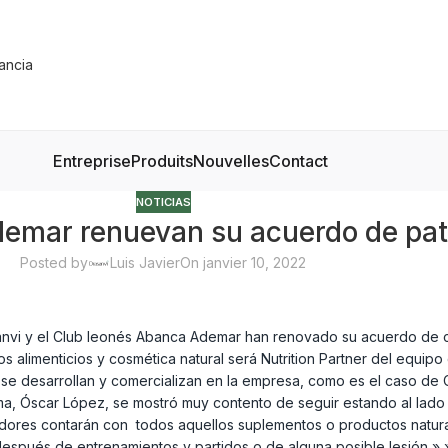
Entreprise
Produits
Nouvelles
Contact
NOTICIAS
demar renuevan su acuerdo de pat
Posted by
Luis Javier
On janvier 10, 2022
anvi y el Club leonés Abanca Ademar han renovado su acuerdo de 
s alimenticios y cosmética natural será Nutrition Partner del equip
se desarrollan y comercializan en la empresa, como es el caso de C
isma, Óscar López, se mostró muy contento de seguir estando al la
adores contarán con todos aquellos suplementos o productos natur
espués de entrenamientos y partidos o de alguna posible lesión » »