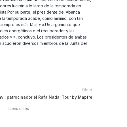
adores lucirán a lo largo de la temporada en
ista.Por su parte, el presidente del Abanca
e la temporada acabe, como mínimo, con tan
 siempre es más fácil » ».Un argumento que
geles energéticos o el recuperador y las
tados » », concluyó. Los presidentes de ambas
én acudieron diversos miembros de la Junta del
Older
vi, patrocinador el Rafa Nadal Tour by Mapfre
Liens utiles
Politique de confidentialité
Conditions
d’utilisation
Avis juridique
Politique en