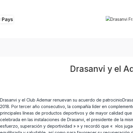
Pays
Drasanvi y el A
Drasanvi y el Club Ademar renuevan su acuerdo de patrocinioDras
2018. Por tercer año consecutivo, la compañía líder en complemento
principales líneas de productos deportivos y de mayor calidad que 
celebrada en las instalaciones de Drasanvi, el presidente de la m
esfuerzo, superación y deportividad » » y recordó que « »los jug
equilibrada y saludable, así como para favorecer su recuperación d