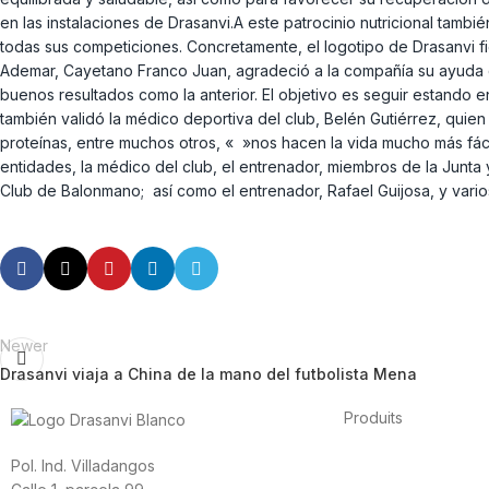
en las instalaciones de Drasanvi.A este patrocinio nutricional tambi
todas sus competiciones. Concretamente, el logotipo de Drasanvi fig
Ademar, Cayetano Franco Juan, agradeció a la compañía su ayuda d
buenos resultados como la anterior. El objetivo es seguir estando
también validó la médico deportiva del club, Belén Gutiérrez, quien
proteínas, entre muchos otros, « »nos hacen la vida mucho más fác
entidades, la médico del club, el entrenador, miembros de la Junta 
Club de Balonmano; así como el entrenador, Rafael Guijosa, y varios
Newer
Drasanvi viaja a China de la mano del futbolista Mena
Produits
Alimentation
Sport
S
Pol. Ind. Villadangos
Vitamines et minéra