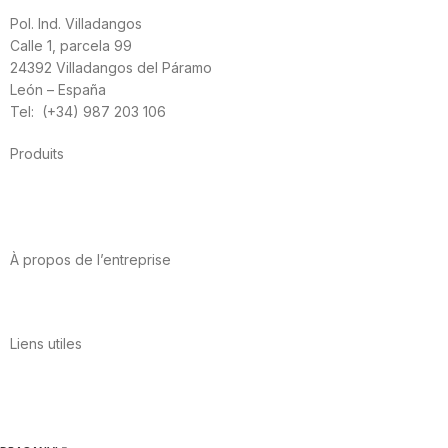
Pol. Ind. Villadangos
Calle 1, parcela 99
24392 Villadangos del Páramo
León – España
Tel: (+34) 987 203 106
Produits
Alimentation
Sport
Santé cardiovasculaire
Vitamines et minéraux
Cannabis-CBD
À propos de l’entreprise
A propos de nous
International
Contact
Liens utiles
Politique de confidentialité
Conditions d’utilisation
Avis juridique
Politique en matière de cookies
Qualité et environnement