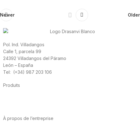
Newer
Older
Pol. Ind. Villadangos
Calle 1, parcela 99
24392 Villadangos del Páramo
León – España
Tel: (+34) 987 203 106
Produits
Alimentation
Sport
Santé cardiovasculaire
Vitamines et minéraux
Cannabis-CBD
À propos de l’entreprise
A propos de nous
International
Contact