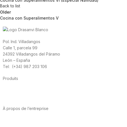
Cocina con Superalimentos VI (Especial Navidad)
Back to list
Older
Cocina con Superalimentos V
Pol. Ind. Villadangos
Calle 1, parcela 99
24392 Villadangos del Páramo
León – España
Tel: (+34) 987 203 106
Produits
Alimentation
Sport
Santé cardiovasculaire
Vitamines et minéraux
Cannabis-CBD
À propos de l’entreprise
A propos de nous
International
Contact