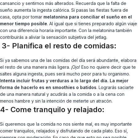
cansancio y sentirnos más alterados. Recuerda que la falta de
sueño aumenta la ingesta calórica. Si pasas las fiestas fuera de
casa, opta por tomar
melatonina para conciliar el sueño en el
menor tiempo posible
. Al igual que si tienes preparado algún viaje
con una diferencia horaria importante. Con la melatonina también
contribuirás a aliviar la sensación subjetiva del jetlag.
3- Planifica el resto de comidas:
Si ya sabemos una de las comidas del día será abundante, elabora
el resto de una manera más ligera. ¡Ojo! Eso no quiere decir que te
saltes alguna ingesta, pues será mucho peor para tu organismo.
I
ntenta incluir frutas y verduras a lo largo del día. La mejor
forma de hacerlo es en smoothies o batidos
. Lograrás saciarte
de una manera natural y acudirás a la comida o a la cena con
menos hambre y sin la intención de meterte un atracón.
4- Come tranquilo y relajado:
Si queremos que la comida no nos siente mal, es muy importante
comer tranquilos, relajados y disfrutando de cada plato. Eso sí,
siempre con moderación. En caso de que esto no sea posible,