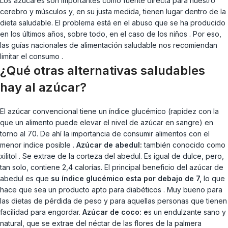
Los azúcares son importantes como fuente directa para nuestro
cerebro y músculos y, en su justa medida, tienen lugar dentro de la
dieta saludable. El problema está en el abuso que se ha producido
en los últimos años, sobre todo, en el caso de los niños . Por eso,
las guías nacionales de alimentación saludable nos recomiendan
limitar el consumo .
¿Qué otras alternativas saludables
hay al azúcar?
El azúcar convencional tiene un índice glucémico (rapidez con la
que un alimento puede elevar el nivel de azúcar en sangre) en
torno al 70. De ahí la importancia de consumir alimentos con el
menor indice posible .
Azúcar de abedul:
también conocido como
xilitol . Se extrae de la corteza del abedul. Es igual de dulce, pero,
tan solo, contiene 2,4 calorías. El principal beneficio del azúcar de
abedul es que
su índice glucémico esta por debajo de 7,
lo que
hace que sea un producto apto para diabéticos . Muy bueno para
las dietas de pérdida de peso y para aquellas personas que tienen
facilidad para engordar.
Azúcar de coco: e
s un endulzante sano y
natural, que se extrae del néctar de las flores de la palmera