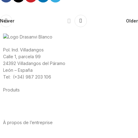
Newer
Older
Pol. Ind. Villadangos
Calle 1, parcela 99
24392 Villadangos del Páramo
León – España
Tel: (+34) 987 203 106
Produits
Alimentation
Sport
Santé cardiovasculaire
Vitamines et minéraux
Cannabis-CBD
À propos de l’entreprise
A propos de nous
International
Contact