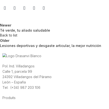
Newer
Té verde, tu aliado saludable
Back to list
Older
Lesiones deportivas y desgaste articular, la mejor nutrición
Pol. Ind. Villadangos
Calle 1, parcela 99
24392 Villadangos del Páramo
León – España
Tel: (+34) 987 203 106
Produits
Alimentation
Sport
Santé cardiovasculaire
Vitamines et minéraux