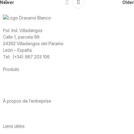
Newer
Older
Pol. Ind. Villadangos
Calle 1, parcela 99
24392 Villadangos del Páramo
León – España
Tel: (+34) 987 203 106
Produits
Alimentation
Sport
Santé cardiovasculaire
Vitamines et minéraux
Cannabis-CBD
À propos de l’entreprise
A propos de nous
International
Contact
Liens utiles