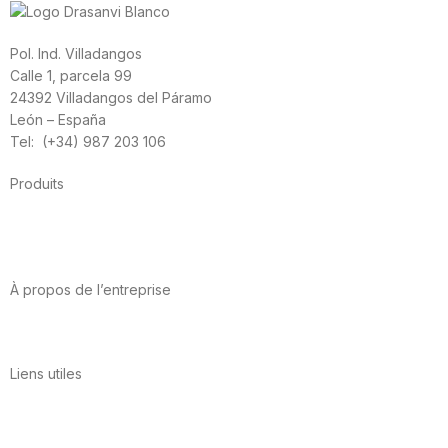
Pol. Ind. Villadangos
Calle 1, parcela 99
24392 Villadangos del Páramo
León – España
Tel: (+34) 987 203 106
Produits
Alimentation
Sport
Santé cardiovasculaire
Vitamines et minéraux
Cannabis-CBD
À propos de l’entreprise
A propos de nous
International
Contact
Liens utiles
Politique de confidentialité
Conditions d’utilisation
Avis juridique
Politique en matière de cookies
Qualité et environnement