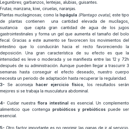
Legumbres; garbanzos, lentejas, alubias, guisantes.
Frutas; manzana, kiwi, ciruelas, naranjas.
Plantas mucilaginosas; como la
Ispágula
(Plantago ovata),
este tipo
de plantas contienen una cantidad elevada de mucílagos,
sustancia que capta gran cantidad de agua de los jugos
gastrointestinales y forma un gel que aumenta el tamaño del bolo
fecal. Gracias a este aumento se favorecen los movimientos del
intestino que lo conducirán hacia el recto favoreciendo la
deposición. Una gran característica de su efecto es que la
intensidad es leve o moderada y se manifiesta entre las 12 y 72h
después de su administración. Aunque pueden llegar a trascurrir 3
semanas hasta conseguir el efecto deseado, nuestro cuerpo
necesita un periodo de adaptación hasta recuperar la regularidad.
3-
Se aconseja
hacer ejercicio físico
, los resultados serán
mejores si se trabaja la musculatura abdominal.
4-
Cuidar nuestra
flora intestinal
es esencial. Un complemento
alimenticio que contenga
probióticos y prebióticos
puede se
esencial.
5-
Otro factor importante es no reprimir las ganas de ir al servicio.