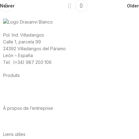
Newer
Older
Pol. Ind. Villadangos
Calle 1, parcela 99
24392 Villadangos del Páramo
León – España
Tel: (+34) 987 203 106
Produits
Alimentation
Sport
Santé cardiovasculaire
Vitamines et minéraux
Cannabis-CBD
À propos de l’entreprise
A propos de nous
International
Contact
Liens utiles