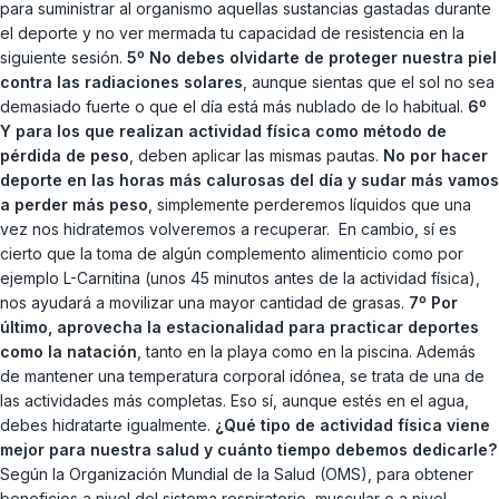
para suministrar al organismo aquellas sustancias gastadas durante
el deporte y no ver mermada tu capacidad de resistencia en la
siguiente sesión.
5º No debes olvidarte de proteger nuestra piel
contra las radiaciones solares
, aunque sientas que el sol no sea
demasiado fuerte o que el día está más nublado de lo habitual.
6º
Y para los que realizan actividad física como método de
pérdida de peso
, deben aplicar las mismas pautas.
No por hacer
deporte en las horas más calurosas del día y sudar más vamos
a perder más peso
, simplemente perderemos líquidos que una
vez nos hidratemos volveremos a recuperar. En cambio, sí es
cierto que la toma de algún complemento alimenticio como por
ejemplo L-Carnitina (unos 45 minutos antes de la actividad física),
nos ayudará a movilizar una mayor cantidad de grasas.
7º Por
último, aprovecha la estacionalidad para practicar deportes
como la natación
, tanto en la playa como en la piscina. Además
de mantener una temperatura corporal idónea, se trata de una de
las actividades más completas. Eso sí, aunque estés en el agua,
debes hidratarte igualmente.
¿Qué tipo de actividad física viene
mejor para nuestra salud y cuánto tiempo debemos dedicarle?
Según la Organización Mundial de la Salud (OMS), para obtener
beneficios a nivel del sistema respiratorio, muscular o a nivel