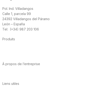
Pol. Ind. Villadangos
Calle 1, parcela 99
24392 Villadangos del Páramo
León – España
Tel: (+34) 987 203 106
Produits
Alimentation
Sport
Santé cardiovasculaire
Vitamines et minéraux
Cannabis-CBD
À propos de l’entreprise
A propos de nous
International
Contact
Liens utiles
Politique de confidentialité
Conditions d’utilisation
Avis juridique
Politique en matière de cookies
Qualité et environnement