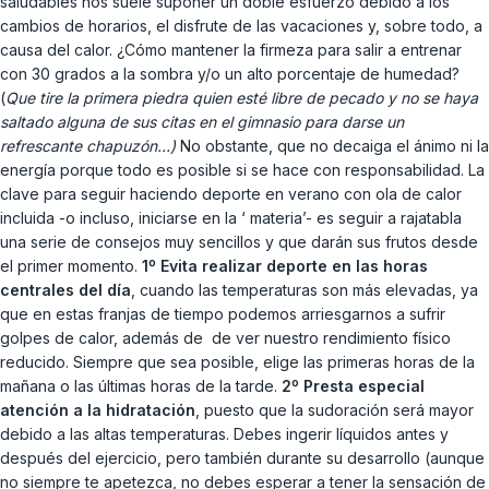
saludables nos suele suponer un doble esfuerzo debido a los
cambios de horarios, el disfrute de las vacaciones y, sobre todo, a
causa del calor. ¿Cómo mantener la firmeza para salir a entrenar
con 30 grados a la sombra y/o un alto porcentaje de humedad?
(
Que tire la primera piedra quien esté libre de pecado y no se haya
saltado alguna de sus citas en el gimnasio para darse un
refrescante chapuzón…)
No obstante, que no decaiga el ánimo ni la
energía porque todo es posible si se hace con responsabilidad. La
clave para seguir haciendo deporte en verano con ola de calor
incluida -o incluso, iniciarse en la ‘ materia’- es seguir a rajatabla
una serie de consejos muy sencillos y que darán sus frutos desde
el primer momento.
1º Evita realizar deporte en las horas
centrales del día
, cuando las temperaturas son más elevadas, ya
que en estas franjas de tiempo podemos arriesgarnos a sufrir
golpes de calor, además de de ver nuestro rendimiento físico
reducido. Siempre que sea posible, elige las primeras horas de la
mañana o las últimas horas de la tarde.
2º Presta especial
atención a la hidratación
, puesto que la sudoración será mayor
debido a las altas temperaturas. Debes ingerir líquidos antes y
después del ejercicio, pero también durante su desarrollo (aunque
no siempre te apetezca, no debes esperar a tener la sensación de