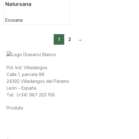
Natursana
Ecosana
1
2
→
Pol. Ind. Villadangos
Calle 1, parcela 99
24392 Villadangos del Páramo
León – España
Tel: (+34) 987 203 106
Produits
Alimentation
Sport
Santé cardiovasculaire
Vitamines et
minéraux
Cannabis-CBD