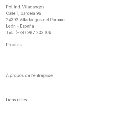
Pol. Ind. Villadangos
Calle 1, parcela 99
24392 Villadangos del Páramo
León – España
Tel: (+34) 987 203 106
Produits
Alimentation
Sport
Santé cardiovasculaire
Vitamines et
minéraux
Cannabis-CBD
À propos de l’entreprise
A propos de nous
International
Contact
Liens utiles
Politique de confidentialité
Conditions d’utilisation
Avis
juridique
Politique en matière de cookies
Qualité et
environnement