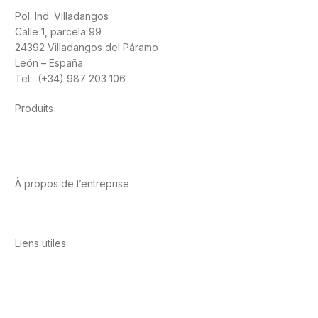
Pol. Ind. Villadangos
Calle 1, parcela 99
24392 Villadangos del Páramo
León – España
Tel: (+34) 987 203 106
Produits
Alimentation
Sport
Santé cardiovasculaire
Vitamines et
minéraux
Cannabis-CBD
À propos de l’entreprise
A propos de nous
International
Contact
Liens utiles
Politique de confidentialité
Conditions d’utilisation
Avis
juridique
Politique en matière de cookies
Qualité et
environnement