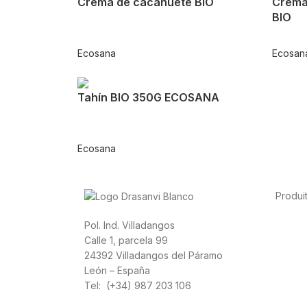
Crema de cacahuete BIO
Crema
BIO
Ecosana
Ecosan
Tahín BIO 350G ECOSANA
Ecosana
Produi
Alimen
Pol. Ind. Villadangos
cardio
Calle 1, parcela 99
Canna
24392 Villadangos del Páramo
León – España
Tel: (+34) 987 203 106