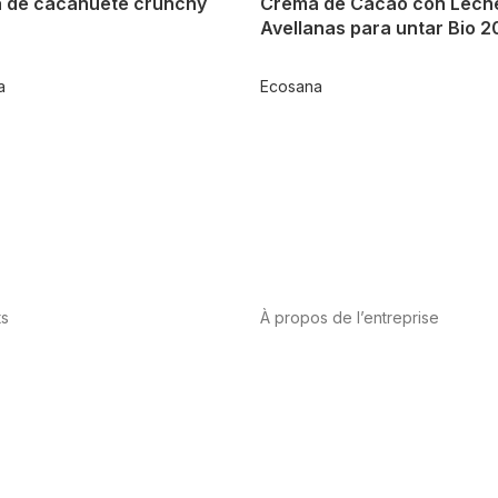
 de cacahuete crunchy
Crema de Cacao con Lech
Avellanas para untar Bio 
a
Ecosana
ts
À propos de l’entreprise
tation
Sport
Santé
A propos de nous
International
vasculaire
Vitamines et minéraux
bis-CBD