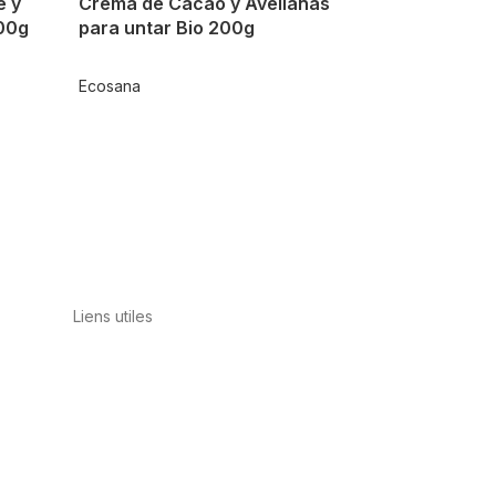
e y
Crema de Cacao y Avellanas
200g
para untar Bio 200g
Ecosana
Liens utiles
Contact
Politique de confidentialité
Conditions
d’utilisation
Avis juridique
Politique en
matière de cookies
Qualité et
environnement