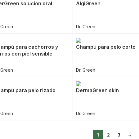
erGreen solución oral
AlgiGreen
. Green
Dr. Green
ampú para cachorros y
Champú para pelo corto
rros con piel sensible
. Green
Dr. Green
ampú para pelo rizado
DermaGreen skin
. Green
Dr. Green
1
2
3
→