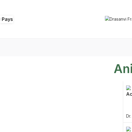
Pays
An
Ac
Dr