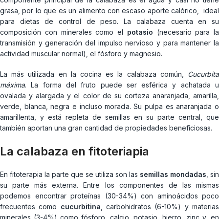
grasa, por lo que es un alimento con escaso aporte calórico, ideal
para dietas de control de peso. La calabaza cuenta en su
composición con minerales como el
potasio
(necesario para la
transmisión y generación del impulso nervioso y para mantener la
actividad muscular normal), el fósforo y magnesio.
La más utilizada en la cocina es la calabaza común,
Cucurbita
máxima
. La forma del fruto puede ser esférica y achatada u
ovalada y alargada y el color de su corteza anaranjada, amarilla,
verde, blanca, negra e incluso morada. Su pulpa es anaranjada o
amarillenta, y está repleta de semillas en su parte central, que
también aportan una gran cantidad de propiedades beneficiosas.
La calabaza en fitoteriapia
En fitoterapia la parte que se utiliza son las
semillas mondadas
, sin
su parte más externa. Entre los componentes de las mismas
podemos encontrar proteínas (30-34%) con aminoácidos poco
frecuentes como
cucurbitina
, carbohidratos (6-10%) y materia
minerales (3-4%) como fósforo, calcio, potasio, hierro, zinc y, en