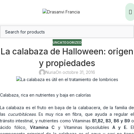
UNCATEGORIZED
La calabaza de Halloween: origen
y propiedades
Nuria
On octobre 31, 2016
Calabaza, rica en nutrientes y baja en calorías
La calabaza es el fruto en baya de la calabacera, de la familia de
las
cucurbitáceas
. Es muy rica en fibra, que ayuda a regular e
tránsito intestinal, y nutrientes como Vitaminas
B1,B2, B3, B6 y B9
ácido fólico,
Vitamina C
y Vitaminas liposolubles
A y E.
E
componente principal de la calabaza es el agua y casi no tiene