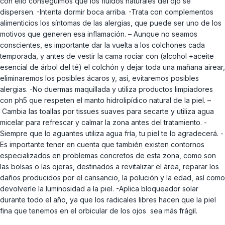
con ello conseguimos que los fluidos naturales del ojo se
dispersen. -Intenta dormir boca arriba. -Trata con complementos
alimenticios los síntomas de las alergias, que puede ser uno de los
motivos que generen esa inflamación. – Aunque no seamos
conscientes, es importante dar la vuelta a los colchones cada
temporada, y antes de vestir la cama rociar con (alcohol +aceite
esencial de árbol del té) el colchón y dejar toda una mañana airear,
eliminaremos los posibles ácaros y, así, evitaremos posibles
alergias. -No duermas maquillada y utiliza productos limpiadores
con ph5 que respeten el manto hidrolipídico natural de la piel. –
Cambia las toallas por tissues suaves para secarte y utiliza agua
micelar para refrescar y calmar la zona antes del tratamiento. -
Siempre que lo aguantes utiliza agua fría, tu piel te lo agradecerá. -
Es importante tener en cuenta que también existen contornos
especializados en problemas concretos de esta zona, como son
las bolsas o las ojeras, destinados a revitalizar el área, reparar los
daños producidos por el cansancio, la polución y la edad, así como
devolverle la luminosidad a la piel. -Aplica bloqueador solar
durante todo el año, ya que los radicales libres hacen que la piel
fina que tenemos en el orbicular de los ojos sea más frágil.