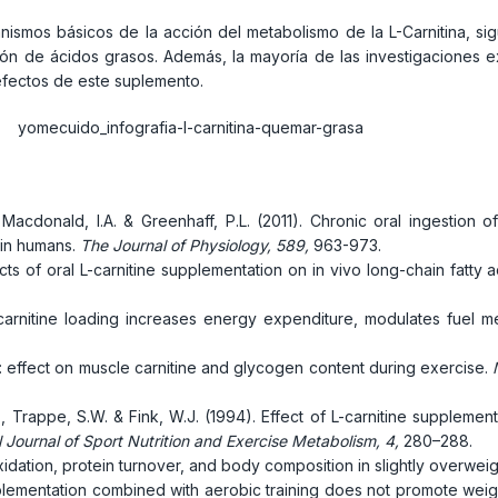
nismos básicos de la acción del metabolismo de la L-Carnitina, si
ión de ácidos grasos. Además, la mayoría de las investigaciones e
efectos de este suplemento.
, Macdonald, I.A. & Greenhaff, P.L. (2011). Chronic oral ingestion
 in humans.
The Journal of Physiology, 589,
963-973.
fects of oral L-carnitine supplementation on in vivo long-chain fatty 
le carnitine loading increases energy expenditure, modulates fuel
on: effect on muscle carnitine and glycogen content during exercise.
B.H., Trappe, S.W. & Fink, W.J. (1994). Effect of L-carnitine supplem
l Journal of Sport Nutrition and Exercise Metabolism, 4,
280–288.
oxidation, protein turnover, and body composition in slightly overwei
e supplementation combined with aerobic training does not promote w