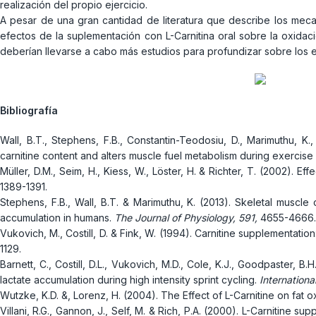
realización del propio ejercicio.
A pesar de una gran cantidad de literatura que describe los meca
efectos de la suplementación con L-Carnitina oral sobre la oxidac
deberían llevarse a cabo más estudios para profundizar sobre los 
Bibliografía
Wall, B.T., Stephens, F.B., Constantin-Teodosiu, D., Marimuthu, K.
carnitine content and alters muscle fuel metabolism during exercise
Müller, D.M., Seim, H., Kiess, W., Löster, H. & Richter, T. (2002). Ef
1389-1391.
Stephens, F.B., Wall, B.T. & Marimuthu, K. (2013). Skeletal musc
accumulation in humans.
The Journal of Physiology, 591,
4655-4666.
Vukovich, M., Costill, D. & Fink, W. (1994). Carnitine supplementati
1129.
Barnett, C., Costill, D.L., Vukovich, M.D., Cole, K.J., Goodpaster, 
lactate accumulation during high intensity sprint cycling.
Internationa
Wutzke, K.D. &, Lorenz, H. (2004). The Effect of L-Carnitine on fat 
Villani, R.G., Gannon, J., Self, M. & Rich, P.A. (2000). L-Carnitin