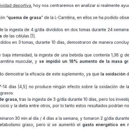
tividad deportiva
, hoy nos centraremos en analizar si realmente ay
ión “
quema de grasa
” de la L-Carnitina, en ellos se ha podido obs
e la ingesta de 4 g/día divididos en dos tomas durante 24 semanas,
s
de las células [1].
divididos en 3 tomas, durante 10 días, demostraron de manera concl
e baja intensidad, la ingesta de una bebida que contenía 1,36 g d
arnitina muscular, y
se impidió un 18% aumento de la masa g
do demostrar la eficacia de este suplemento, ya que
la oxidación
d
7-14 días [4,5] no produce ningún efecto sobre la oxidación de 
 grasos.
de grasa,
tras la ingesta de 3 g/día durante 10 días, pero los inve
icio y la dieta entre otros, por lo tanto estos resultados podrían
minaron 30 min al día / 4 días a la semana, y tomaron 2 g/día durant
etabolismo graso, pero sí se aumentó el
gasto energético en 