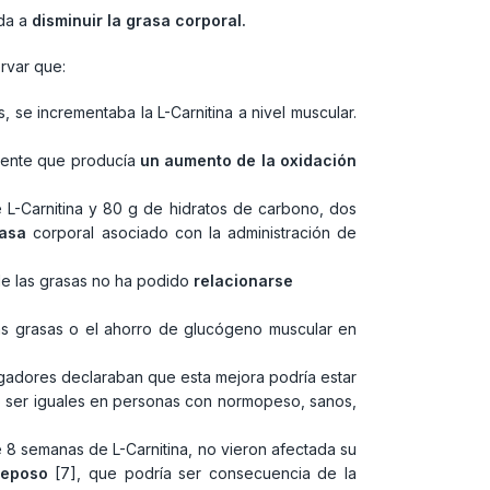
uda a
disminuir la grasa corporal.
ervar que:
 se incrementaba la L-Carnitina a nivel muscular.
uyente que producía
un aumento de la oxidación
e L-Carnitina y 80 g de hidratos de carbono, dos
rasa
corporal asociado con la administración de
e las grasas no ha podido
relacionarse
las grasas o el ahorro de glucógeno muscular en
stigadores declaraban que esta mejora podría estar
 no ser iguales en personas con normopeso, sanos,
e 8 semanas de L-Carnitina, no vieron afectada su
reposo
[7], que podría ser consecuencia de la