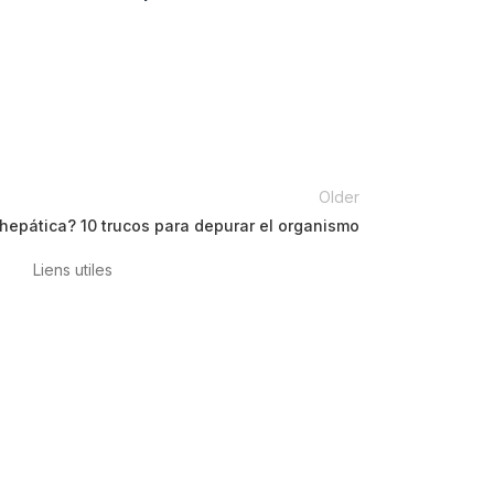
Older
hepática? 10 trucos para depurar el organismo
Liens utiles
Politique de confidentialité
Conditions
d’utilisation
Avis juridique
Politique en
matière de cookies
Qualité et
environnement