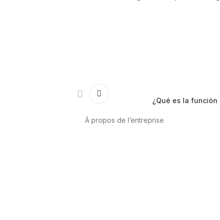
¿Qué es la función 
À propos de l’entreprise
anté cardiovasculaire
A propos de nous
International
Contact
ux
Cannabis-CBD