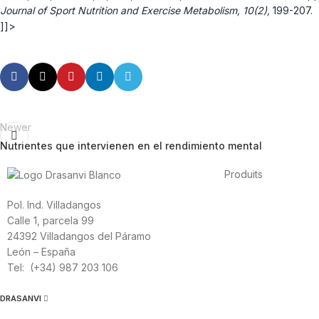
Journal of Sport Nutrition and Exercise Metabolism, 10(2),
199-207.
]]>
Newer
Nutrientes que intervienen en el rendimiento mental
Produits
Alimentation
Sport
S
Pol. Ind. Villadangos
Vitamines et minéra
Calle 1, parcela 99
24392 Villadangos del Páramo
León – España
Tel: (+34) 987 203 106
DRASANVI