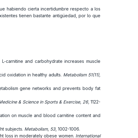
gue habiendo cierta incertidumbre respecto a los
xistentes tienen bastante antigüedad, por lo que
 of L-carnitine and carbohydrate increases muscle
acid oxidation in healthy adults.
Metabolism 51(11),
 metabolism gene networks and prevents body fat
Medicine & Science in Sports & Exercise, 26,
1122-
entation on muscle and blood carnitine content and
ght subjects.
Metabolism, 53
, 1002-1006.
eight loss in moderately obese women.
International