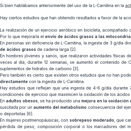
Si bien hablábamos anteriormente del uso de la L-Carnitina en la
ac
Hay ciertos estudios que han obtenido resultados a favor de la acc
La realización de un ejercicio aeróbico en bicicleta, acompañado d
Por lo que mejoraría el
envío de ácidos grasos a las mitocondria
En personas sin deficiencia de L-Carnitina, la ingesta de 3 g/día 
de ácidos grasos
de cadena larga [2].
En hombres jóvenes y sanos, que realizaron actividades físicas d
veces al día, durante 12 semanas, se aumentó el contenido de C
suplementos de hidratos de carbono [3].
Pero también es cierto que existen otros estudios que no han podi
directamente
con la ingesta de L-Carnitina.
Hay estudios que reflejan que una ingesta de 4-6 g/día durante 
condiciones de ejercicio que maximicen la oxidación de los ácidos
En
adultos obesos
, se ha producido una
mejora en la oxidación 
suscitada por un
aumento del metabolismo
consecuencia del ejerc
o deportistas [6].
En mujeres postmenopáusicas, con
sobrepeso moderado
, que ca
pérdida de peso, composición corporal o los marcadores del m