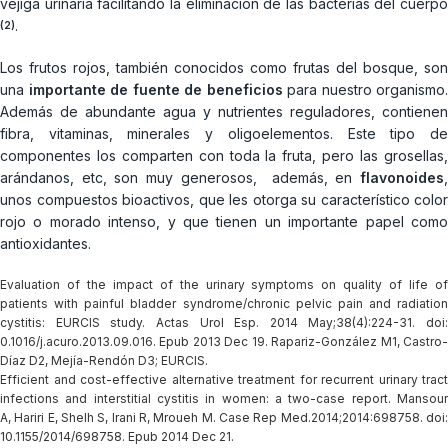
vejiga urinaria facilitando la eliminación de las bacterias del cuerpo
.
(2)
Los frutos rojos, también conocidos como frutas del bosque, son
una
importante de fuente de beneficios
para nuestro organismo.
Además de abundante agua y nutrientes reguladores, contienen
fibra, vitaminas, minerales y oligoelementos. Este tipo de
componentes los comparten con toda la fruta, pero las grosellas,
arándanos, etc, son muy generosos, además, en
flavonoides
,
unos compuestos bioactivos, que les otorga su característico color
rojo o morado intenso, y que tienen un importante papel como
antioxidantes.
Evaluation of the impact of the urinary symptoms on quality of life of
patients with painful bladder syndrome/chronic pelvic pain and radiation
cystitis: EURCIS study. Actas Urol Esp. 2014 May;38(4):224-31. doi:
0.1016/j.acuro.2013.09.016. Epub 2013 Dec 19. Rapariz-González M1, Castro-
Díaz D2, Mejía-Rendón D3; EURCIS.
Efficient and cost-effective alternative treatment for recurrent urinary tract
infections and interstitial cystitis in women: a two-case report. Mansour
A, Hariri E, Shelh S, Irani R, Mroueh M. Case Rep Med.2014;2014:698758. doi:
10.1155/2014/698758. Epub 2014 Dec 21.