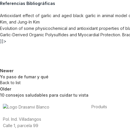
Referencias Bibliográficas
Antioxidant effect of garlic and aged black garlic in animal mo
Kim, and Jung-In Kim
Evolution of some physicochemical and antioxidant properties of 
Garlic-Derived Organic Polysulfides and Myocardial Protection.
Brad
]]>
Newer
Yo paso de fumar y qué
Back to list
Older
10 consejos saludables para cuidar tu vista
Produits
Alimentation
Sport
S
Pol. Ind. Villadangos
Vitamines et minéra
Calle 1, parcela 99