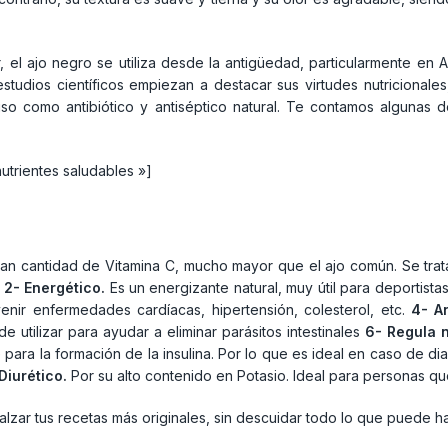
el ajo negro se utiliza desde la antigüedad, particularmente en 
studios científicos empiezan a destacar sus virtudes nutricionales
luso como antibiótico y antiséptico natural. Te contamos algunas 
utrientes saludables »]
ran cantidad de Vitamina C, mucho mayor que el ajo común. Se trata
.
2- Energético.
Es un energizante natural, muy útil para deportist
venir enfermedades cardíacas, hipertensión, colesterol, etc.
4- An
e utilizar para ayudar a eliminar parásitos intestinales
6- Regula 
 para la formación de la insulina. Por lo que es ideal en caso de di
 Diurético.
Por su alto contenido en Potasio. Ideal para personas que
zar tus recetas más originales, sin descuidar todo lo que puede ha