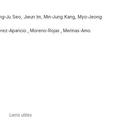
eong-Ju Seo, Jieun Im, Min-Jung Kang, Myo-Jeong
érez-Aparicio , Moreno-Rojas , Merinas-Amo.
Liens utiles
Politique de confidentialité
Conditions
d’utilisation
Avis juridique
Politique en