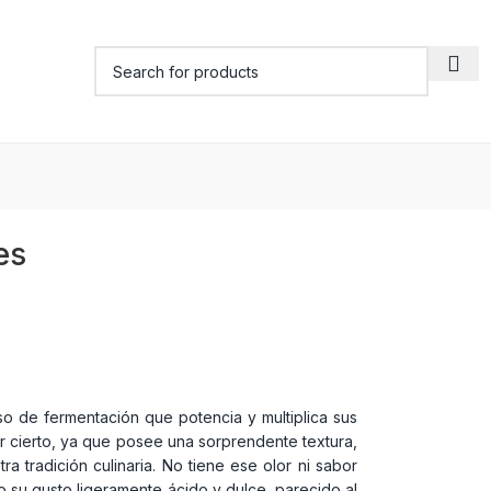
es
o de fermentación que potencia y multiplica sus
ser cierto, ya que posee una sorprendente textura,
 tradición culinaria. No tiene ese olor ni sabor
do su gusto ligeramente ácido y dulce, parecido al