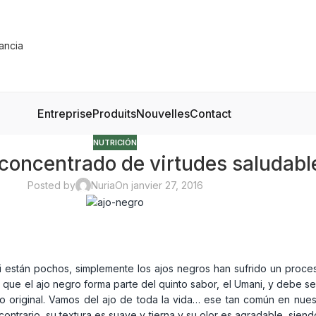
Entreprise
Produits
Nouvelles
Contact
NUTRICIÓN
 concentrado de virtudes saludabl
Posted by
Nuria
On janvier 27, 2016
 están pochos, simplemente los ajos negros han sufrido un proces
ir que el ajo negro forma parte del quinto sabor, el Umani, y debe 
original. Vamos del ajo de toda la vida… ese tan común en nuestra
ontrario, su textura es suave y tierna y su olor es agradable, sien