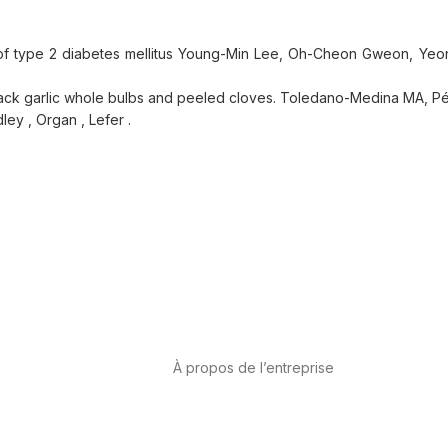
del of type 2 diabetes mellitus Young-Min Lee, Oh-Cheon Gweon, Y
black garlic whole bulbs and peeled cloves. Toledano-Medina MA, P
ley , Organ , Lefer .
À propos de l’entreprise
anté cardiovasculaire
A propos de nous
International
Contact
ux
Cannabis-CBD