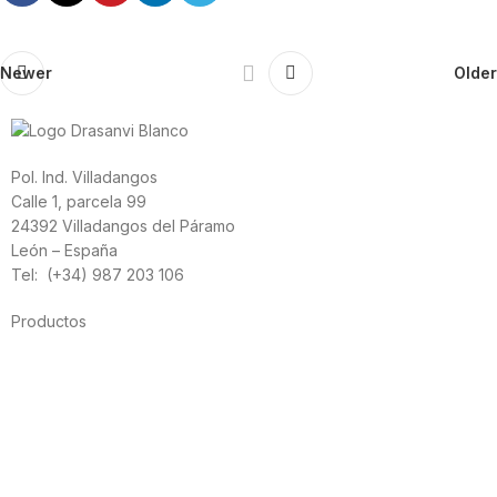
Newer
Older
Pol. Ind. Villadangos
Calle 1, parcela 99
24392 Villadangos del Páramo
León – España
Tel: (+34) 987 203 106
Productos
Alimentación
Deporte
Salud cardiovascular
Vitaminas y minerales
Cannabis-CBD