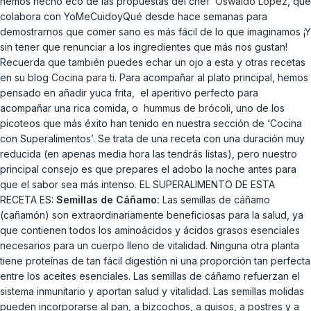
hemos hecho eco de las propuestas del chef
Oswaldo López
, que
colabora con YoMeCuidoyQué desde hace semanas para
demostrarnos que comer sano es más fácil de lo que imaginamos ¡Y
sin tener que renunciar a los ingredientes que más nos gustan!
Recuerda que también puedes echar un ojo a esta y otras recetas
en su blog
Cocina para ti
. Para acompañar al plato principal, hemos
pensado en añadir yuca frita, el aperitivo perfecto para
acompañar una rica comida, o
hummus de brócoli
, uno de los
picoteos que más éxito han tenido en nuestra sección de ‘Cocina
con Superalimentos’. Se trata de una receta con una duración muy
reducida (en apenas media hora las tendrás listas), pero nuestro
principal consejo es que prepares el adobo la noche antes para
que el sabor sea más intenso. EL SUPERALIMENTO DE ESTA
RECETA ES:
Semillas de Cáñamo:
Las semillas de cáñamo
(cañamón) son extraordinariamente beneficiosas para la salud, ya
que contienen todos los aminoácidos y ácidos grasos esenciales
necesarios para un cuerpo lleno de vitalidad. Ninguna otra planta
tiene proteínas de tan fácil digestión ni una proporción tan perfecta
entre los aceites esenciales. Las semillas de cáñamo refuerzan el
sistema inmunitario y aportan salud y vitalidad. Las semillas molidas
pueden incorporarse al pan, a bizcochos, a guisos, a postres y a