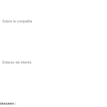
Salud cardiovascular
Vitaminas y minerales
Cannabis-CBD
Sobre la compañía
Acerca de nosotros
Internacional
Puntos de venta
Trabaja con nosotros
Contacto
Enlaces de interés
Política de privacidad
Condiciones de Uso
Aviso Legal
Política de Cookies
Calidad y MedioAmbiente
DRASANVI