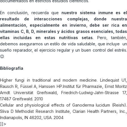
documentados en estrictos estudios científicos.
En conclusión, recuerda que
nuestro sistema inmune es el
resultado de interacciones complejas, donde nuestra
alimentación, especialmente en invierno, debe ser rica en
vitaminas C, B, D, minerales y ácidos grasos esenciales, todas
ellas incluidas en estas nutritivas setas
. Pero, también,
debemos asegurarnos un estilo de vida saludable, que incluye un
sueño reparador, el ejercicio regular y un buen control del estrés.
😉
Bibliografía
Higher fungi in traditional and modern medicine. Lindequist U1,
Rausch R, Füssel A, Hanssen HP.Institut für Pharmazie, Ernst Moritz
Arndt Universität Greifswald, Friedrich-Ludwig-Jahn-Strasse 17,
17487 Greifswald. 2010
Cellular and physiological effects of Ganoderma lucidum (Reishi).
Sliva D Methodist Research Institute, Clarian Health Partners, Inc.,
Indianapolis, IN 46202, USA. 2004
]]>