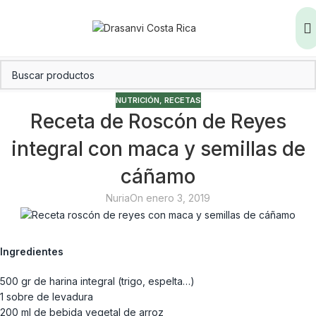
NUTRICIÓN
,
RECETAS
Receta de Roscón de Reyes
integral con maca y semillas de
cáñamo
Nuria
On enero 3, 2019
Ingredientes
500 gr de harina integral (trigo, espelta…)
1 sobre de levadura
200 ml de bebida vegetal de arroz