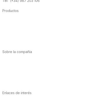
Tel: (+34) 987 203 106
Productos
Alimentación
Deporte
Salud cardiovascular
Vitaminas y minerales
Cannabis-CBD
Sobre la compañía
Acerca de nosotros
Internacional
Puntos de venta
Trabaja con nosotros
Contacto
Enlaces de interés
Política de privacidad