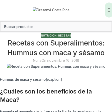
NUTRICIÓN
,
RECETAS
Recetas con Superalimentos:
Hummus con maca y sésamo
Nuria
On noviembre 16, 2018
Hummus de maca y sésamo[/caption]
¿Cuáles son los beneficios de la
Maca?
Fomenta el aumento de la fuerza y la libido, la resistencia y la