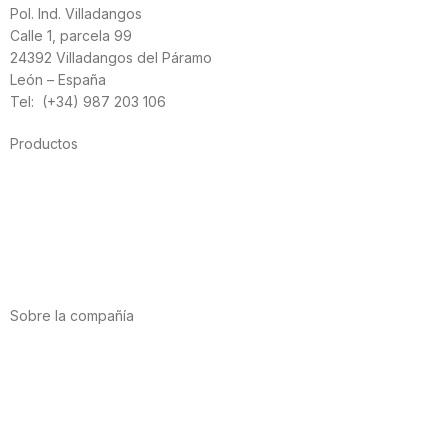
Pol. Ind. Villadangos
Calle 1, parcela 99
24392 Villadangos del Páramo
León – España
Tel: (+34) 987 203 106
Productos
Alimentación
Deporte
Salud cardiovascular
Vitaminas y minerales
Cannabis-CBD
Sobre la compañía
Acerca de nosotros
Internacional
Puntos de venta
Trabaja con nosotros
Contacto