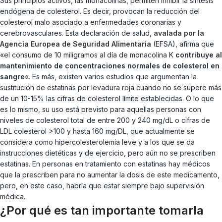
Sus principios activos, las monacolinas, permiten inhibir la síntesis
endógena de colesterol. Es decir, provocan la reducción del
colesterol malo asociado a enfermedades coronarias y
cerebrovasculares. Esta declaración de salud,
avalada por la
Agencia Europea de Seguridad Alimentaria
(EFSA), afirma que
«el consumo de 10 miligramos al día de monacolina K
contribuye al
mantenimiento de concentraciones normales de colesterol en
sangre
«. Es más, existen varios estudios que argumentan la
sustitución de estatinas por levadura roja cuando no se supere más
de un 10-15% las cifras de colesterol límite establecidas. O lo que
es lo mismo, su uso está previsto para aquellas personas con
niveles de colesterol total de entre 200 y 240 mg/dL o cifras de
LDL colesterol >100 y hasta 160 mg/DL, que actualmente se
considera como hipercolesterolemia leve y a los que se da
instrucciones dietéticas y de ejercicio, pero aún no se prescriben
estatinas. En personas en tratamiento con estatinas hay médicos
que la prescriben para no aumentar la dosis de este medicamento,
pero, en este caso, habría que estar siempre bajo supervisión
médica.
¿Por qué es tan importante tomarla