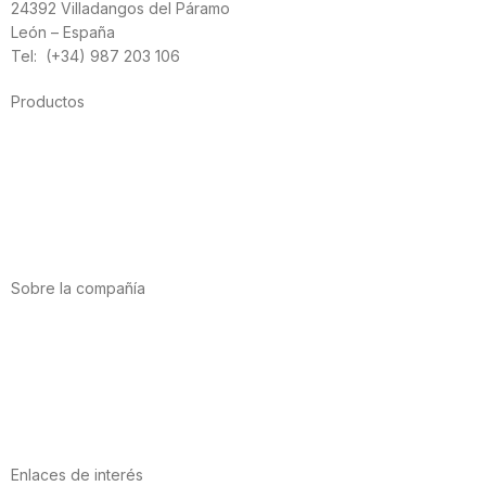
24392 Villadangos del Páramo
León – España
Tel: (+34) 987 203 106
Productos
Alimentación
Deporte
Salud cardiovascular
Vitaminas y minerales
Cannabis-CBD
Sobre la compañía
Acerca de nosotros
Internacional
Puntos de venta
Trabaja con nosotros
Contacto
Enlaces de interés