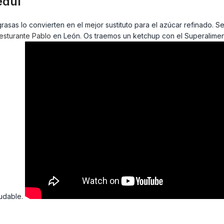
edul
 grasas lo convierten en el mejor sustituto para el azúcar refinado.
esturante Pablo
en León. Os traemos un ketchup con el Superalime
ludable.