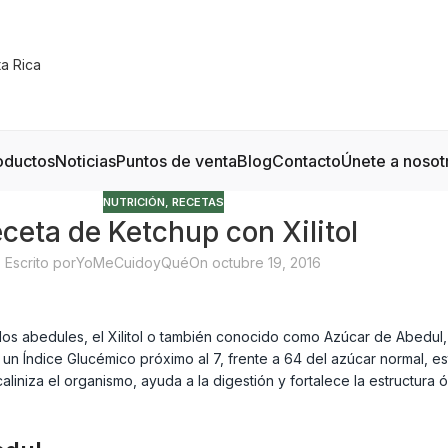
oductos
Noticias
Puntos de venta
Blog
Contacto
Únete a nosot
NUTRICIÓN
,
RECETAS
ceta de Ketchup con Xilitol
Escrito por
YoMeCuidoyQué
On octubre 19, 2016
 de los abedules, el Xilitol o también conocido como Azúcar de Abed
un Índice Glucémico próximo al 7, frente a 64 del azúcar normal, 
lcaliniza el organismo, ayuda a la digestión y fortalece la estructur