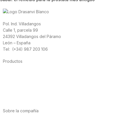
Pol. Ind. Villadangos
Calle 1, parcela 99
24392 Villadangos del Páramo
León – España
Tel: (+34) 987 203 106
Productos
Alimentación
Deporte
Salud cardiovascular
Vitaminas y minerales
Cannabis-CBD
Sobre la compañía
Acerca de nosotros