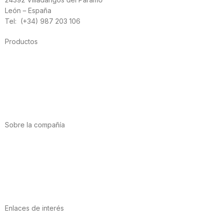
León – España
Tel: (+34) 987 203 106
Productos
Alimentación
Deporte
Salud cardiovascular
Vitaminas y minerales
Cannabis-CBD
Sobre la compañía
Acerca de nosotros
Internacional
Puntos de venta
Trabaja con nosotros
Contacto
Enlaces de interés