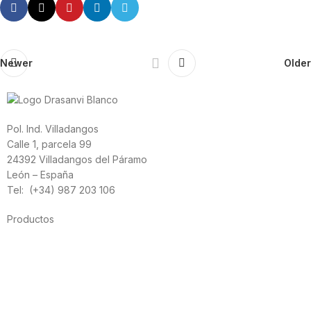
Newer
Older
Pol. Ind. Villadangos
Calle 1, parcela 99
24392 Villadangos del Páramo
León – España
Tel: (+34) 987 203 106
Productos
Alimentación
Deporte
Salud cardiovascular
Vitaminas y minerales
Cannabis-CBD