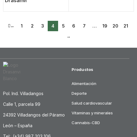
Drasanvi
←
1
2
3
4
5
6
7
…
19
20
21
→
Productos
Alimentación
Pol. Ind. Villadangos
Deporte
Salud cardiovascular
Calle 1, parcela 99
Vitaminas y minerales
24392 Villadangos del Páramo
Cannabis-CBD
León – España
Tel: (+34) 987 203 106