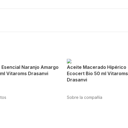
e Esencial Naranjo Amargo
Aceite Macerado Hipérico
 ml Vitaroms Drasanvi
Ecocert Bio 50 ml Vitaroms
Drasanvi
tos
Sobre la compañía
tación
Acerca de nosotros
te
Internacional
cardiovascular
Puntos de venta