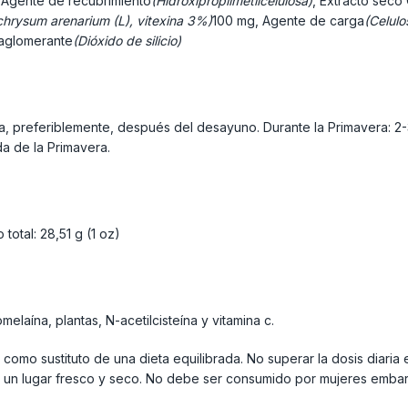
 Agente de recubrimiento
(Hidroxipropilmetilcelulosa)
, Extracto seco
ichrysum arenarium (L), vitexina 3%)
100 mg, Agente de carga
(Celulo
iaglomerante
(Dióxido de silicio)
a, preferiblemente, después del desayuno. Durante la Primavera: 2-
a de la Primavera.
otal: 28,51 g (1 oz)
elaína, plantas, N-acetilcisteína y vitamina c.
 como sustituto de una dieta equilibrada. No superar la dosis dia
un lugar fresco y seco. No debe ser consumido por mujeres embara