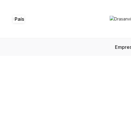
País
Empre