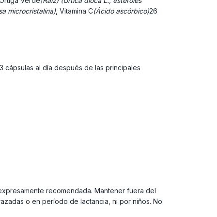
 Ortiga Verde
(Raíz) (Urtica dioca L., esteroles
sa microcristalina)
, Vitamina C
(Ácido ascórbico)
26
3 cápsulas al día después de las principales
ria expresamente recomendada. Mantener fuera del
zadas o en período de lactancia, ni por niños. No