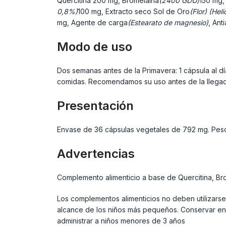
Quercitina
200 mg, Bromelaína
(2400 GDU)
150 mg,
0,8%)
100 mg, Extracto seco Sol de Oro
(Flor) (Hel
mg, Agente de carga
(Estearato de magnesio)
, Ant
Modo de uso
Dos semanas antes de la Primavera: 1 cápsula al dí
comidas. Recomendamos su uso antes de la llegad
Presentación
Envase de 36 cápsulas vegetales de 792 mg. Peso t
Advertencias
Complemento alimenticio a base de Quercitina, Brom
Los complementos alimenticios no deben utilizarse
alcance de los niños más pequeños. Conservar en 
administrar a niños menores de 3 años