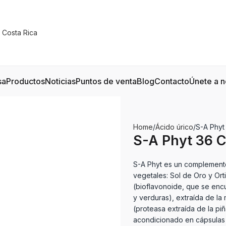
sa
Productos
Noticias
Puntos de venta
Blog
Contacto
Únete a n
Home
Ácido úrico
S-A Phyt
S-A Phyt 36 C
S-A Phyt es un complemento
vegetales: Sol de Oro y Ort
(bioflavonoide, que se enc
y verduras), extraída de la 
(proteasa extraída de la pi
acondicionado en cápsulas 