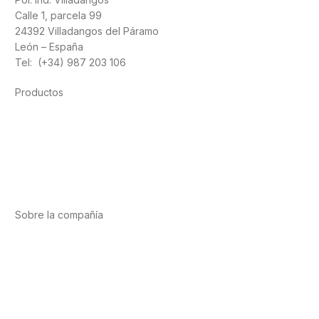
Calle 1, parcela 99
24392 Villadangos del Páramo
León – España
Tel: (+34) 987 203 106
Productos
Alimentación
Deporte
Salud cardiovascular
Vitaminas y minerales
Cannabis-CBD
Sobre la compañía
Acerca de nosotros
Internacional
Puntos de venta
Trabaja con nosotros
Contacto