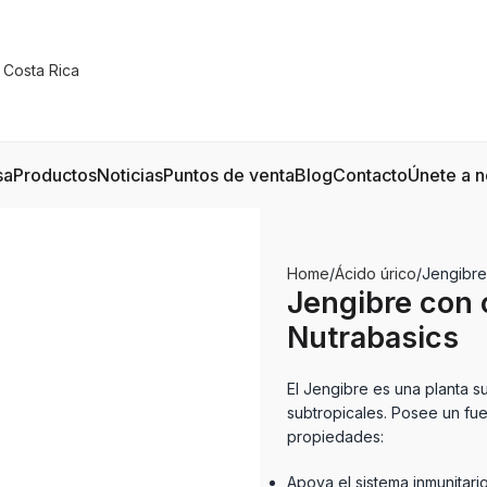
sa
Productos
Noticias
Puntos de venta
Blog
Contacto
Únete a n
Home
Ácido úrico
Jengibre
Jengibre con 
Nutrabasics
El Jengibre es una planta 
subtropicales. Posee un fu
propiedades:
Apoya el sistema inmunitario