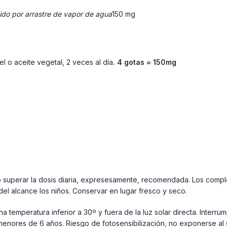
ido por arrastre de vapor de agua
150 mg
l o aceite vegetal, 2 veces al día
. 4 gotas = 150mg
o superar la dosis diaria, expresesamente, recomendada. Los compl
 del alcance los niños. Conservar en lugar fresco y seco.
a temperatura inferior a 30º y fuera de la luz solar directa. Interru
s menores de 6 años. Riesgo de fotosensibilización, no exponerse al