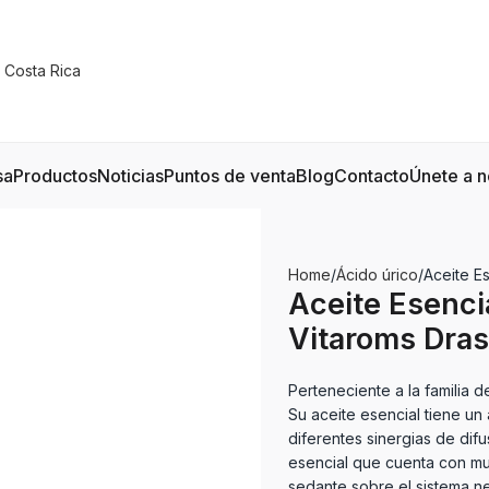
sa
Productos
Noticias
Puntos de venta
Blog
Contacto
Únete a n
Home
Ácido úrico
Aceite E
Aceite Esenci
Vitaroms Dras
Perteneciente a la familia d
Su aceite esencial tiene un
diferentes sinergias de dif
esencial que cuenta con mu
sedante sobre el sistema n