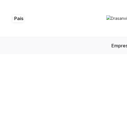
País
Empre