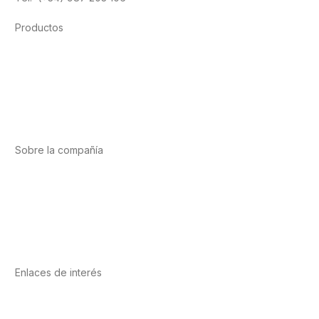
Productos
Alimentación
Deporte
Salud cardiovascular
Vitaminas y minerales
Cannabis-CBD
Sobre la compañía
Acerca de nosotros
Internacional
Puntos de venta
Trabaja con nosotros
Contacto
Enlaces de interés
Política de privacidad
Condiciones de Uso