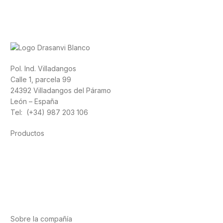
Pol. Ind. Villadangos
Calle 1, parcela 99
24392 Villadangos del Páramo
León – España
Tel: (+34) 987 203 106
Productos
Alimentación
Deporte
Salud cardiovascular
Vitaminas y minerales
Cannabis-CBD
Sobre la compañía