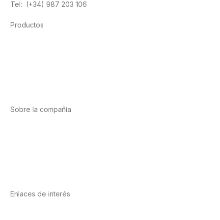
Tel: (+34) 987 203 106
Productos
Alimentación
Deporte
Salud cardiovascular
Vitaminas y minerales
Cannabis-CBD
Sobre la compañía
Acerca de nosotros
Internacional
Puntos de venta
Trabaja con nosotros
Contacto
Enlaces de interés
Política de privacidad