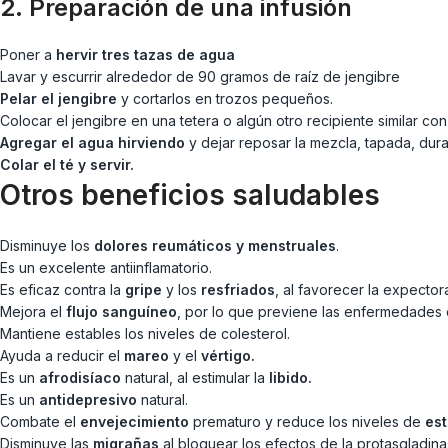
2. Preparación de una infusión
Poner a
hervir tres tazas de agua
Lavar y escurrir alrededor de 90 gramos de raíz de jengibre
Pelar el jengibre
y cortarlos en trozos pequeños.
Colocar el jengibre en una tetera o algún otro recipiente similar con
Agregar el agua hirviendo
y dejar reposar la mezcla, tapada, dur
Colar el té y servir.
Otros beneficios saludables
Disminuye los
dolores reumáticos y menstruales
.
Es un excelente antiinflamatorio.
Es eficaz contra la
gripe
y los
resfriados
, al favorecer la expector
Mejora el
flujo sanguíneo
, por lo que previene las enfermedades 
Mantiene estables los niveles de colesterol.
Ayuda a reducir el
mareo
y el
vértigo.
Es un
afrodisíaco
natural, al estimular la
libido.
Es un
antidepresivo
natural.
Combate el
envejecimiento
prematuro y reduce los niveles de
est
Disminuye las
migrañas
al bloquear los efectos de la protasgladina