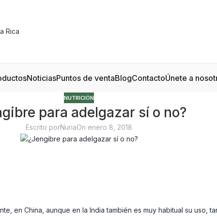
oductos
Noticias
Puntos de venta
Blog
Contacto
Únete a nosot
NUTRICIÓN
gibre para adelgazar sí o no?
Escrito por
Nuria
On enero 8, 2018
mente, en China, aunque en la India también es muy habitual su uso, t