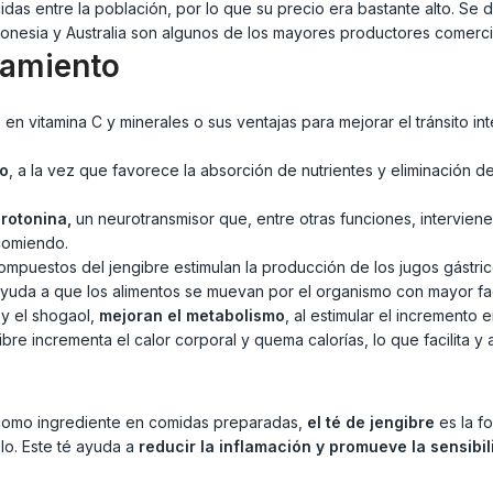
 entre la población, por lo que su precio era bastante alto. Se dice
ndonesia y Australia son algunos de los mayores productores comerci
zamiento
 vitamina C y minerales o sus ventajas para mejorar el tránsito intes
mo
, a la vez que favorece la absorción de nutrientes y eliminación d
erotonina,
un neurotransmisor que, entre otras funciones, interviene
comiendo.
ompuestos del jengibre estimulan la producción de los jugos gástrico
yuda a que los alimentos se muevan por el organismo con mayor fac
y el shogaol,
mejoran el metabolismo
, al estimular el incremento 
gibre incrementa el calor corporal y quema calorías, lo que facilita y
como ingrediente en comidas preparadas,
el té de jengibre
es la f
lo. Este té ayuda a
reducir la inflamación y promueve la sensibil