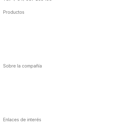
Productos
Alimentación
Deporte
Salud cardiovascular
Vitaminas y minerales
Cannabis-CBD
Sobre la compañía
Acerca de nosotros
Internacional
Puntos de venta
Trabaja con nosotros
Contacto
Enlaces de interés
Política de privacidad
Condiciones de Uso