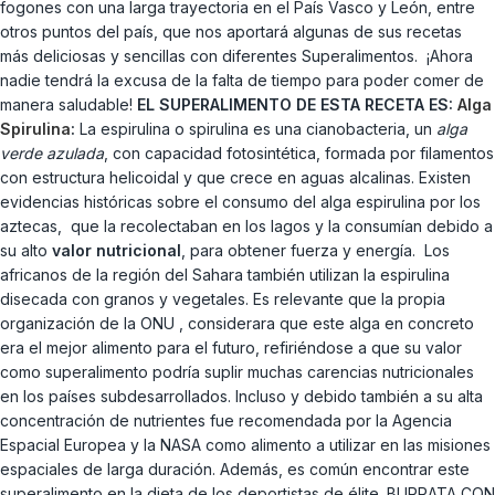
fogones con una larga trayectoria en el País Vasco y León, entre
otros puntos del país, que nos aportará algunas de sus recetas
más deliciosas y sencillas con diferentes Superalimentos. ¡Ahora
nadie tendrá la excusa de la falta de tiempo para poder comer de
manera saludable!
EL SUPERALIMENTO DE ESTA RECETA ES:
Alga
Spirulina
:
La espirulina o spirulina es una cianobacteria, un
alga
verde azulada
, con capacidad fotosintética, formada por filamentos
con estructura helicoidal y que crece en aguas alcalinas. Existen
evidencias históricas sobre el consumo del alga espirulina por los
aztecas, que la recolectaban en los lagos y la consumían debido a
su alto
valor nutricional
, para obtener fuerza y energía. Los
africanos de la región del Sahara también utilizan la espirulina
disecada con granos y vegetales. Es relevante que la propia
organización de la ONU , considerara que este alga en concreto
era el mejor alimento para el futuro, refiriéndose a que su valor
como superalimento podría suplir muchas carencias nutricionales
en los países subdesarrollados. Incluso y debido también a su alta
concentración de nutrientes fue recomendada por la Agencia
Espacial Europea y la NASA como alimento a utilizar en las misiones
espaciales de larga duración. Además, es común encontrar este
superalimento en la dieta de los deportistas de élite. BURRATA CON